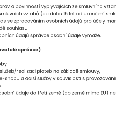
ráv a povinností vyplývajících ze smluvního vzt
smluvních vztahů (po dobu 15 let od ukončení sml
as se zpracováním osobních údajů pro účely market
dě souhlasu.
obních údajů správce osobní údaje vymaže.
avatelé správce)
oby
/služeb/realizaci plateb na základě smlouvy,
í e-shopu a další služby v souvislosti s provozová
.
sobní údaje do třetí země (do země mimo EU) ne