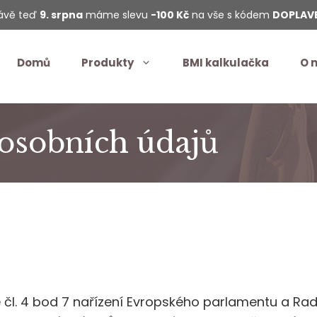
ávě teď
9. srpna
máme slevu
-100 Kč
na vše s kódem
DOPLAV
Domů
Produkty
BMI kalkulačka
O 
osobních údajů
l. 4 bod 7 nařízení Evropského parlamentu a Rad