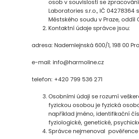
osob v souvislosti se zpracován
Laboratories s.r.o., IČ 04278364
Městského soudu v Praze, oddíl C
Kontaktní údaje správce jsou:
adresa: Nademlejnská 600/1, 198 00 Pr
e-mail: info@harmoline.cz
telefon: +420 799 536 271
Osobními údaji se rozumí veškeré
fyzickou osobou je fyzická osoba
například jméno, identifikační čís
fyziologické, genetické, psychick
Správce nejmenoval pověřence 