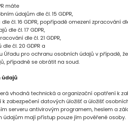
PR máte
bním údajům dle čl. 15 GDPR,
le čl. 16 GDPR, popřípadě omezení zpracování dle 
ů dle čl. 17 GDPR,
racování dle čl. 21 GDPR,
 dle čl. 20 GDPR a
u Úřadu pro ochranu osobních údajů v případě, ž
, případně se obrátit na soud.
 údajů
eškerá vhodná technická a organizační opatření k 
í k zabezpečení datových úložišť a úložišť osobníc
ím serveru antivirovým programem, heslem a zál
m údajům mají přístup pouze jím pověřené osoby.