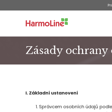
Přeskočit
Pr
na
obsah
Zásady ochrany 
I. Základní ustanovení
Správcem osobních údajů podle č