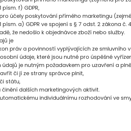
1 písm. f) GDPR,
pro účely poskytování přímého marketingu (zejmé
 1 písm. a) GDPR ve spojení s § 7 odst. 2 zákona č.
adě, že nedošlo k objednávce zboží nebo služby.
jů je
kon práv a povinností vyplývajících ze smluvního 
sobní údaje, které jsou nutné pro úspěšné vyříze
h údajů je nutným požadavkem pro uzavření a plně
ít či jí ze strany správce plnit,
i státu,
 činění dalších marketingových aktivit.
automatickému individuálnímu rozhodování ve sm