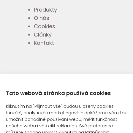
Produkty
O nás
Cookies
Články
Kontakt
Tato webová stránka používá cookies
Kliknutím na "Přijmout vše" budou uloženy cookies
© 2013-2025 GREEN FARM
funkční, analytické i marketingové - dokážeme vám tak
LABORATORIES S.R.O.
umožnit pohodlné používání webu, měřit funkčnost
našeho webu i vás cílit reklamou. Své preference
můžete snadno upravit kliknutím na Přizpůsobit.