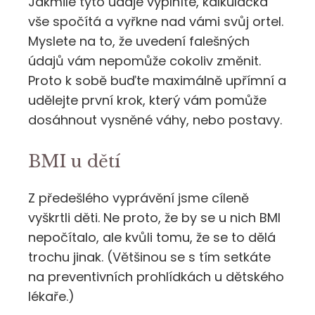
Jakmile tyto údaje vyplníte, kalkulačka
vše spočítá a vyřkne nad vámi svůj ortel.
Myslete na to, že uvedení falešných
údajů vám nepomůže cokoliv změnit.
Proto k sobě buďte maximálně upřímní a
udělejte první krok, který vám pomůže
dosáhnout vysněné váhy, nebo postavy.
BMI u dětí
Z předešlého vyprávění jsme cíleně
vyškrtli děti. Ne proto, že by se u nich BMI
nepočítalo, ale kvůli tomu, že se to dělá
trochu jinak. (Většinou se s tím setkáte
na preventivních prohlídkách u dětského
lékaře.)