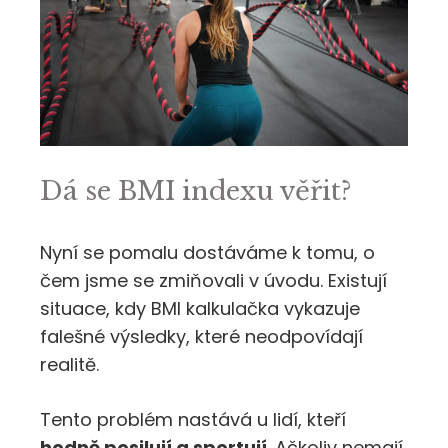
Dá se BMI indexu věřit?
Nyní se pomalu dostáváme k tomu, o
čem jsme se zmiňovali v úvodu. Existují
situace, kdy BMI kalkulačka vykazuje
falešné výsledky, které neodpovídají
realitě.
Tento problém nastává u lidí, kteří
hodně posilují a sportují
. Ačkoliv nemají