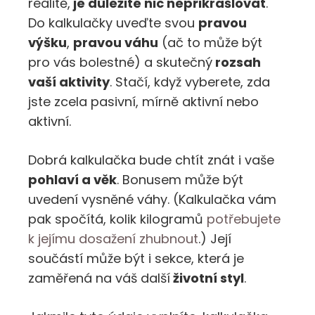
realitě,
je důležité nic nepřikrašlovat
.
Do kalkulačky uveďte svou
pravou
výšku
,
pravou váhu
(ač to může být
pro vás bolestné) a skutečný
rozsah
vaší aktivity
. Stačí, když vyberete, zda
jste zcela pasivní, mírně aktivní nebo
aktivní.
Dobrá kalkulačka bude chtít znát i vaše
pohlaví a věk
. Bonusem může být
uvedení vysněné váhy. (Kalkulačka vám
pak spočítá, kolik kilogramů
potřebujete
k jejímu dosažení zhubnout
.) Její
součástí může být i sekce, která je
zaměřená na váš další
životní styl
.