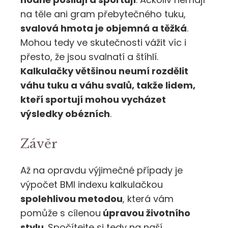
na těle ani gram přebytečného tuku,
svalová hmota je objemná a těžká
.
Mohou tedy ve skutečnosti vážit víc i
přesto, že jsou svalnatí a štíhlí.
Kalkulačky většinou neumí rozdělit
váhu tuku a váhu svalů, takže lidem,
kteří sportují mohou vycházet
výsledky obézních
.
Závěr
Až na opravdu výjimečné případy je
výpočet BMI indexu kalkulačkou
spolehlivou metodou
, která vám
pomůže s cílenou
úpravou životního
stylu
. Spočítejte si tedy na naší