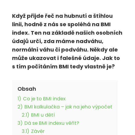
Když přijde řeč na hubnutí a štíhlou
linii, hodně z nás se spoléhá na BMI
index. Ten na základě našich osobních
údajů určí, zda máme nadváhu,
normální váhu či podváhu. Někdy ale
může ukazovat i falešné údaje. Jak to
s tím počítáním BMI tedy vlastně je?
Obsah
1)
Co je to BMI index
2)
BMI kalkulačka – jak na jeho výpočet
2.1)
BMI u dětí
3)
Dá se BMI indexu věřit?
3.1)
Závěr