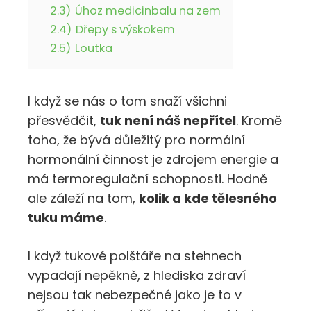
2.3)
Úhoz medicinbalu na zem
2.4)
Dřepy s výskokem
2.5)
Loutka
I když se nás o tom snaží všichni
přesvědčit,
tuk není náš nepřítel
. Kromě
toho, že bývá důležitý pro normální
hormonální činnost je zdrojem energie a
má termoregulační schopnosti. Hodně
ale záleží na tom,
kolik a kde tělesného
tuku máme
.
I když tukové polštáře na stehnech
vypadají nepěkně, z hlediska zdraví
nejsou tak nebezpečné jako je to v