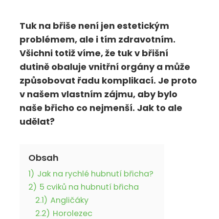
Tuk na břiše není jen estetickým
problémem, ale i tím zdravotním.
Všichni totiž víme, že tuk v břišní
dutině obaluje vnitřní orgány a může
způsobovat řadu komplikací. Je proto
v našem vlastním zájmu, aby bylo
naše břicho co nejmenší. Jak to ale
udělat?
Obsah
1)
Jak na rychlé hubnutí břicha?
2)
5 cviků na hubnutí břicha
2.1)
Angličáky
2.2)
Horolezec