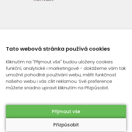
Tato webová stránka používá cookies
Kliknutím na "Přijmout vše" budou uloženy cookies
© 2013-2025 GREEN FARM
funkční, analytické i marketingové - dokážeme vám tak
LABORATORIES S.R.O.
umožnit pohodlné používání webu, měřit funkčnost
našeho webu i vás cílit reklamou. Své preference
můžete snadno upravit kliknutím na Přizpůsobit.
OCHRANA OSOBNÍCH ÚDAJŮ
|
OBCHODNÍ PODMÍNKY
Přijmout vše
Přizpůsobit