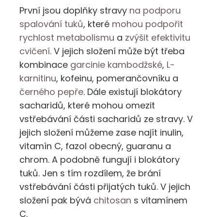
První jsou doplňky stravy
na podporu
spalování tuků
, které
mohou podpořit
rychlost metabolismu
a
zvýšit efektivitu
cvičení
. V jejich složení může být třeba
kombinace
garcinie kambodžské
,
L-
karnitinu
, kofeinu, pomerančovníku a
černého pepře
. Dále existují blokátory
sacharidů, které mohou omezit
vstřebávání části sacharidů ze stravy. V
jejich složení můžeme zase najít inulin,
vitamín C, fazol obecný, guaranu a
chrom. A podobně fungují i blokátory
tuků. Jen s tím rozdílem, že brání
vstřebávání části přijatých tuků. V jejich
složení pak bývá
chitosan
s vitamínem
C.