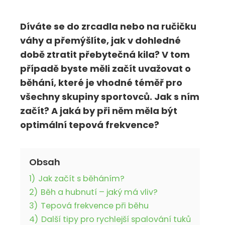
Díváte se do zrcadla nebo na ručičku
váhy a přemýšlíte, jak v dohledné
době ztratit přebytečná kila? V tom
případě byste měli začít uvažovat o
běhání, které je vhodné téměř pro
všechny skupiny sportovců. Jak s ním
začít? A jaká by při něm měla být
optimální tepová frekvence?
Obsah
1)
Jak začít s běháním?
2)
Běh a hubnutí – jaký má vliv?
3)
Tepová frekvence při běhu
4)
Další tipy pro rychlejší spalování tuků