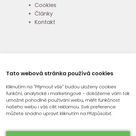
Cookies
Články
Kontakt
Tato webová stránka používá cookies
Kliknutím na "Přijmout vše" budou uloženy cookies
© 2013-2025 GREEN FARM
funkční, analytické i marketingové - dokážeme vám tak
LABORATORIES S.R.O.
umožnit pohodlné používání webu, měřit funkčnost
našeho webu i vás cílit reklamou. Své preference
můžete snadno upravit kliknutím na Přizpůsobit.
OCHRANA OSOBNÍCH ÚDAJŮ
|
OBCHODNÍ PODMÍNKY